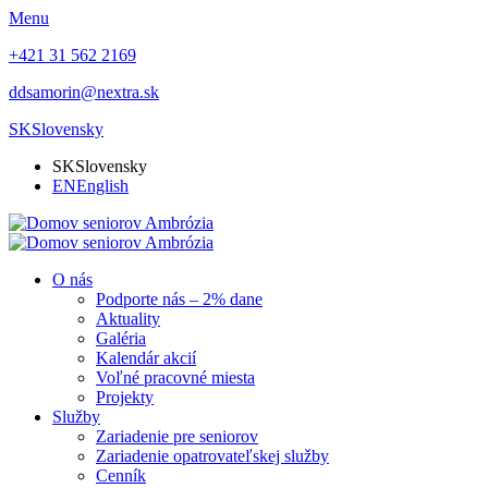
Menu
+421 31 562 2169
ddsamorin@nextra.sk
SK
Slovensky
SK
Slovensky
EN
English
O nás
Podporte nás – 2% dane
Aktuality
Galéria
Kalendár akcií
Voľné pracovné miesta
Projekty
Služby
Zariadenie pre seniorov
Zariadenie opatrovateľskej služby
Cenník