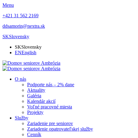
Menu
+421 31 562 2169
ddsamorin@nextra.sk
SK
Slovensky
SK
Slovensky
EN
English
O nás
Podporte nás – 2% dane
Aktuality
Galéria
Kalendár akcií
Voľné pracovné miesta
Projekty
Služby
Zariadenie pre seniorov
Zariadenie opatrovateľskej služby
Cenník