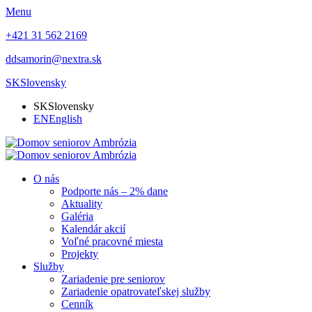
Menu
+421 31 562 2169
ddsamorin@nextra.sk
SK
Slovensky
SK
Slovensky
EN
English
O nás
Podporte nás – 2% dane
Aktuality
Galéria
Kalendár akcií
Voľné pracovné miesta
Projekty
Služby
Zariadenie pre seniorov
Zariadenie opatrovateľskej služby
Cenník