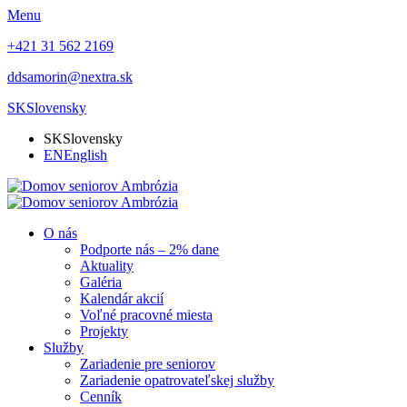
Menu
+421 31 562 2169
ddsamorin@nextra.sk
SK
Slovensky
SK
Slovensky
EN
English
O nás
Podporte nás – 2% dane
Aktuality
Galéria
Kalendár akcií
Voľné pracovné miesta
Projekty
Služby
Zariadenie pre seniorov
Zariadenie opatrovateľskej služby
Cenník