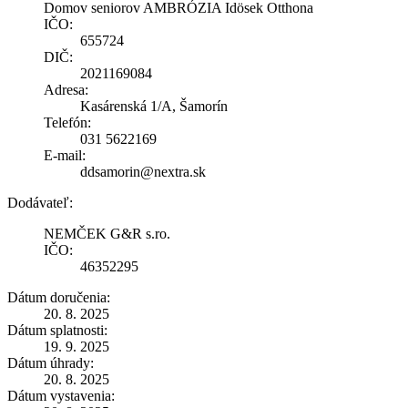
Domov seniorov AMBRÓZIA Idösek Otthona
IČO:
655724
DIČ:
2021169084
Adresa:
Kasárenská 1/A, Šamorín
Telefón:
031 5622169
E-mail:
ddsamorin@nextra.sk
Dodávateľ:
NEMČEK G&R s.ro.
IČO:
46352295
Dátum doručenia:
20. 8. 2025
Dátum splatnosti:
19. 9. 2025
Dátum úhrady:
20. 8. 2025
Dátum vystavenia: