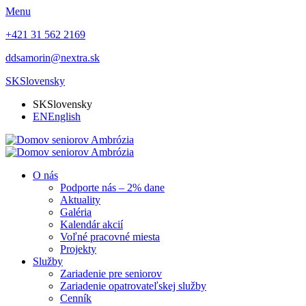
Menu
+421 31 562 2169
ddsamorin@nextra.sk
SK
Slovensky
SK
Slovensky
EN
English
O nás
Podporte nás – 2% dane
Aktuality
Galéria
Kalendár akcií
Voľné pracovné miesta
Projekty
Služby
Zariadenie pre seniorov
Zariadenie opatrovateľskej služby
Cenník