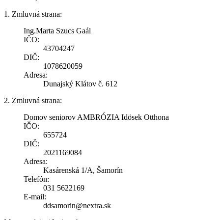
1. Zmluvná strana:
Ing.Marta Szucs Gaál
IČO:
43704247
DIČ:
1078620059
Adresa:
Dunajský Klátov č. 612
2. Zmluvná strana:
Domov seniorov AMBRÓZIA Idösek Otthona
IČO:
655724
DIČ:
2021169084
Adresa:
Kasárenská 1/A, Šamorín
Telefón:
031 5622169
E-mail:
ddsamorin@nextra.sk